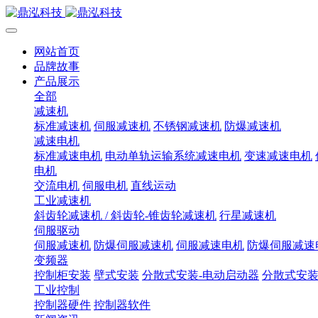
网站首页
品牌故事
产品展示
全部
减速机
标准减速机
伺服减速机
不锈钢减速机
防爆减速机
减速电机
标准减速电机
电动单轨运输系统减速电机
变速减速电机
电机
交流电机
伺服电机
直线运动
工业减速机
斜齿轮减速机 / 斜齿轮-锥齿轮减速机
行星减速机
伺服驱动
伺服减速机
防爆伺服减速机
伺服减速电机
防爆伺服减速
变频器
控制柜安装
壁式安装
分散式安装-电动启动器
分散式安装
工业控制
控制器硬件
控制器软件