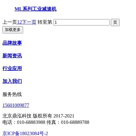
ML系列工业减速机
上一页
1
2
下一页
转至第
加载更多
品牌故事
新闻资讯
行业应用
加入我们
服务热线
15601009877
北京鼎泓科技 版权所有 2017-2021
电话：010-68883988 传真：010-68889788
京ICP备18023084号-2