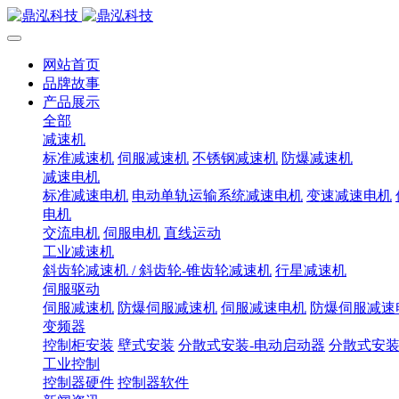
网站首页
品牌故事
产品展示
全部
减速机
标准减速机
伺服减速机
不锈钢减速机
防爆减速机
减速电机
标准减速电机
电动单轨运输系统减速电机
变速减速电机
电机
交流电机
伺服电机
直线运动
工业减速机
斜齿轮减速机 / 斜齿轮-锥齿轮减速机
行星减速机
伺服驱动
伺服减速机
防爆伺服减速机
伺服减速电机
防爆伺服减速
变频器
控制柜安装
壁式安装
分散式安装-电动启动器
分散式安装
工业控制
控制器硬件
控制器软件