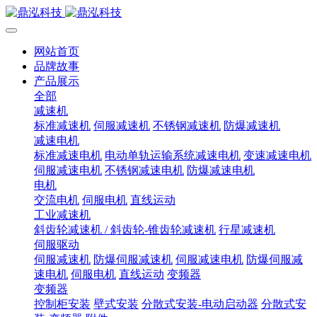
网站首页
品牌故事
产品展示
全部
减速机
标准减速机
伺服减速机
不锈钢减速机
防爆减速机
减速电机
标准减速电机
电动单轨运输系统减速电机
变速减速电机
伺服减速电机
不锈钢减速电机
防爆减速电机
电机
交流电机
伺服电机
直线运动
工业减速机
斜齿轮减速机 / 斜齿轮-锥齿轮减速机
行星减速机
伺服驱动
伺服减速机
防爆伺服减速机
伺服减速电机
防爆伺服减
速电机
伺服电机
直线运动
变频器
变频器
控制柜安装
壁式安装
分散式安装-电动启动器
分散式安