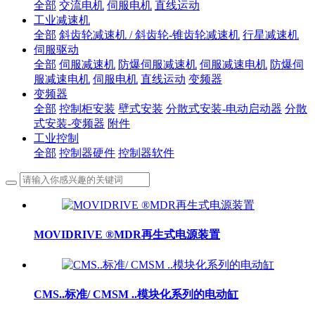
全部
交流电机
伺服电机
直线运动
工业减速机
全部
斜齿轮减速机 / 斜齿轮-锥齿轮减速机
行星减速机
伺服驱动
全部
伺服减速机
防爆伺服减速机
伺服减速电机
防爆伺
服减速电机
伺服电机
直线运动
变频器
变频器
全部
控制柜安装
壁式安装
分散式安装-电动启动器
分散
式安装-变频器
附件
工业控制
全部
控制器硬件
控制器软件
MOVIDRIVE ®MDR再生式电源装置
CMS..标准/ CMSM ..模块化系列的电动缸