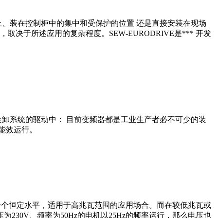
、装在控制柜中的集中和受保护的位置 还是直接安装在现场
于所述应用的复杂程度。SEW‑EURODRIVE是*** 开发
卸系统的驱动中： 目前变频器都是工业生产者必不可少的装
高能效运行。
在一个恒定水平，适用于高兆瓦范围的应用场合。而在较低兆瓦或
30V、频率为50Hz的电机以25Hz的频率运行，那么电压也