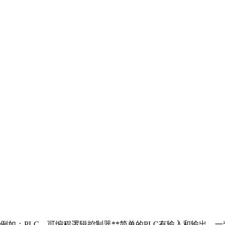
如：PLC – 可编程逻辑控制器**简单的PLC有输入和输出