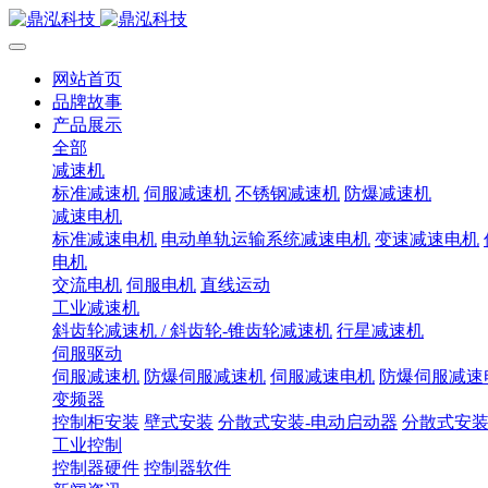
网站首页
品牌故事
产品展示
全部
减速机
标准减速机
伺服减速机
不锈钢减速机
防爆减速机
减速电机
标准减速电机
电动单轨运输系统减速电机
变速减速电机
电机
交流电机
伺服电机
直线运动
工业减速机
斜齿轮减速机 / 斜齿轮-锥齿轮减速机
行星减速机
伺服驱动
伺服减速机
防爆伺服减速机
伺服减速电机
防爆伺服减速
变频器
控制柜安装
壁式安装
分散式安装-电动启动器
分散式安装
工业控制
控制器硬件
控制器软件